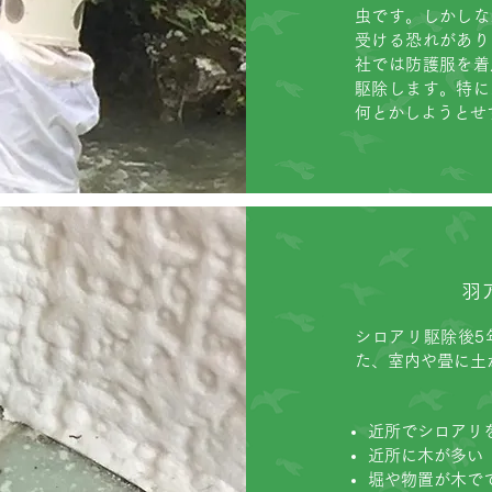
虫です。しかしな
受ける恐れがあり
社では防護服を着
駆除します。特に
何とかしようとせ
羽
シロアリ駆除後5
た、室内や畳に土
近所でシロアリ
近所に木が多い
堀や物置が木で