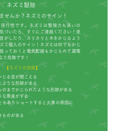
ネズミ駆除
ませんか？ネズミのサイン！
に夜行性です。ネズミは繁殖力も高いの
気づいたら、すぐにご連絡ください！夜
音がしたり、カリカリと木をかじるよう
ズミ侵入のサイン！ネズミは何でもかじ
放っておくと電気配線もかじられて漏電
なり危険です！
【ネズミの兆候】
かじる音が聞こえる
たような形跡がある
ものまでかじられたような形跡がある
うな悪臭がする
ともありショートすると火事の原因に
きものがある