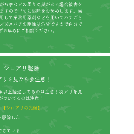
がら家などの周りに巣がある場合被害を
ますので早めに駆除をお奨めします。当
用して業務用薬剤などを用いてハチごと
スズメバチの駆除は危険ですので自分で
ずお早めにご相談ください。
シロアリ駆除
アリを見たら要注意！
年以上経過してるのは注意！羽アリを見
がついてるのは注意！
【シロアリの兆候】
を駆除した
できている