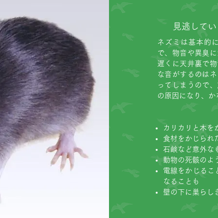
見逃してい
ネズミは基本的
で、物音や異臭に
遅くに天井裏で物
な音がするのはネ
ってしまうので、
の原因になり、か
カリカリと木を
食材をかじられ
石鹸など意外な
動物の死骸のよ
電線をかじるこ
なることも
壁の下に巣らし